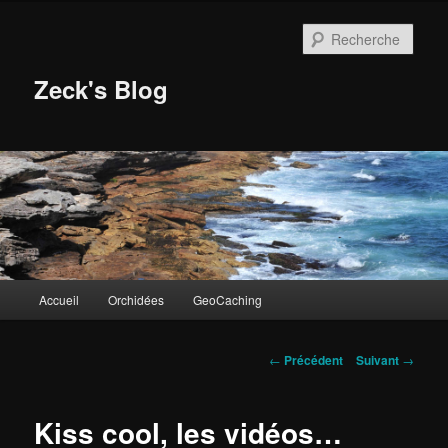
Aller
au
Rech
contenu
principal
Zeck's Blog
Menu
Accueil
Orchidées
GeoCaching
principal
Navigation
←
Précédent
Suivant
→
des
articles
Kiss cool, les vidéos…