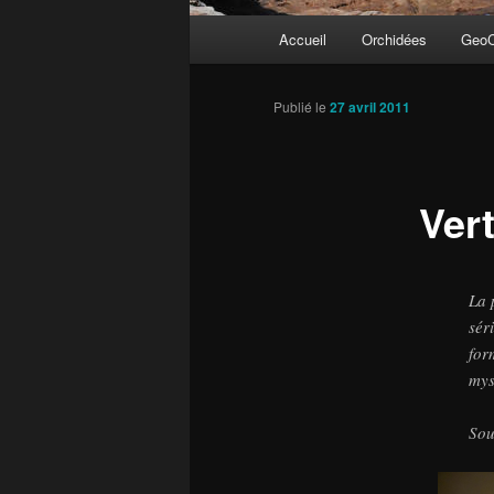
Menu
Accueil
Orchidées
GeoC
principal
Publié le
27 avril 2011
Ver
La 
sér
for
mys
Sou