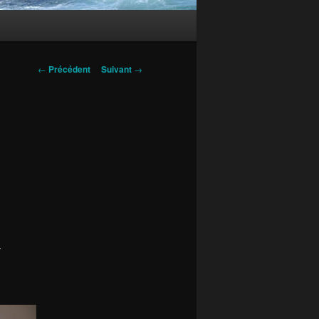
Navigation
←
Précédent
Suivant
→
des
articles
.