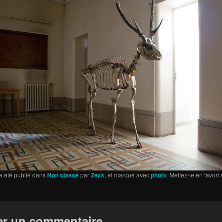
a été publié dans
Non classé
par
Zeck
, et marqué avec
photo
. Mettez-le en favori
er un commentaire