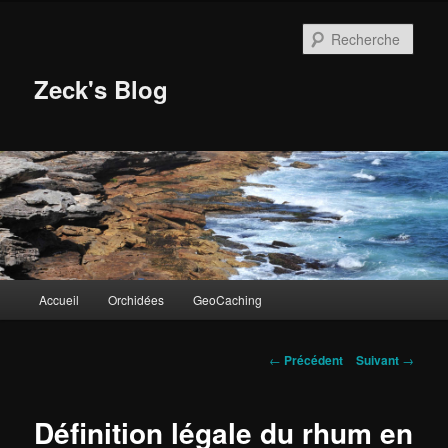
Aller
au
Rech
contenu
principal
Zeck's Blog
Menu
Accueil
Orchidées
GeoCaching
principal
Navigation
←
Précédent
Suivant
→
des
articles
Définition légale du rhum en